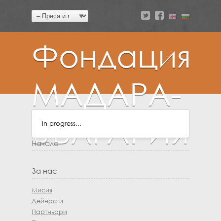
a
v
Фондация
МАДАРА-
БЪЛГАРИЯ
In progress...
Начало
За нас
Мисия
Дейности
Партньори