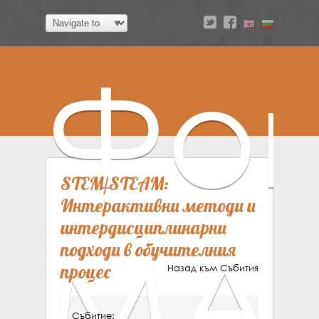
a
v
Фон
STEM/STEAM:
Интерактивни методи и
интердисциплинарни
МА
подходи в обучителния
процес
Назад към Събития
Събитие: