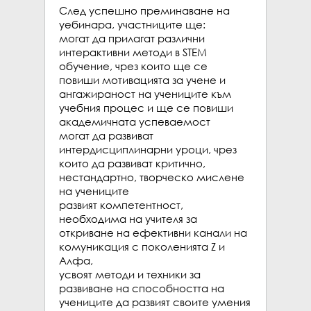
След успешно преминаване на 
уебинара, участниците ще:

могат да прилагат различни 
интерактивни методи в STEM  
обучение, чрез които ще се  
повиши мотивацията за учене и 
ангажираност на учениците към 
учебния процес и ще се повиши 
академичната успеваемост

могат да развиват 
интердисциплинарни уроци, чрез 
които да развиват критично, 
нестандартно, творческо мислене 
на учениците

развият компетентност, 
необходима на учителя за 
откриване на ефективни канали на 
комуникация с поколенията Z и 
Алфа,

усвоят методи и техники за 
развиване на способността на 
учениците да развият своите умения 