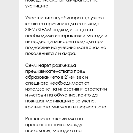
учениците.

Участниците в уебинара ще узнаят 
какви са причините да се въведе 
STEM/STEAM подход и защо са 
необходими интерактивни методи и 
интердисциплинарни подходи при 
поднасяне на учебния материал на 
поколенията Z и алфа.

Семинарът разглежда 
предизвикателствата пред 
образованието в 21-ви век и 
спешната необходимост от 
използване на иновативни стратегии 
и методи на обучение, които да 
повишат мотивацията за учене, 
критичното мислене и творчеството.

Решенията откриваме на 
пресечната точка между 
психология, методика на 