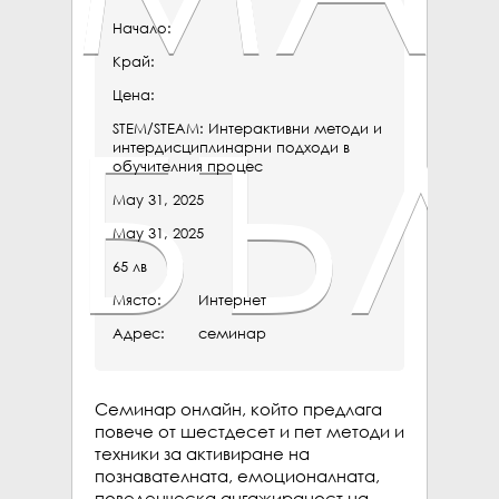
Начало:
Край:
Цена:
БЪЛ
STEM/STEAM: Интерактивни методи и
интердисциплинарни подходи в
обучителния процес
May 31, 2025
May 31, 2025
65 лв
Място:
Интернет
Адрес:
семинар
Семинар онлайн, който предлага 
повече от шестдесет и пет методи и 
техники за активиране на 
познавателната, емоционалната, 
поведенческа ангажираност на 