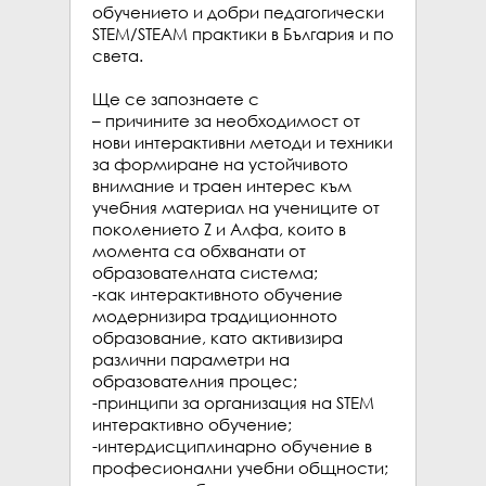
обучението и добри педагогически 
STEM/STEAM практики в България и по 
света.

Ще се запознаете с

– причините за необходимост от 
нови интерактивни методи и техники 
за формиране на устойчивото 
внимание и траен интерес към 
учебния материал на учениците от 
поколението Z и Алфа, които в 
момента са обхванати от 
образователната система;

-как интерактивното обучение 
модернизира традиционното 
образование, като активизира 
различни параметри на 
образователния процес;

-принципи за организация на STEM 
интерактивно обучение;

-интердисциплинарно обучение в 
професионални учебни общности;
