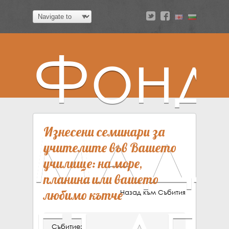
a
v
Фонд
МАДА
Изнесени семинари за
учителите във Вашето
училище: на море,
планина или вашето
любимо кътче
Назад към Събития
Събитие: