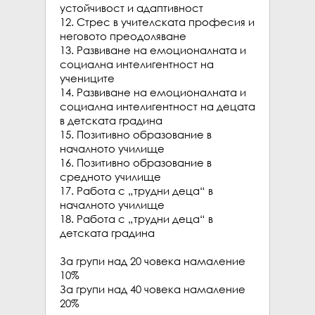
устойчивост и адаптивност

12. Стрес в учителската професия и 
неговото преодоляване

13. Развиване на емоционалната и 
социална интелигентност на 
учениците

14. Развиване на емоционалната и 
социална интелигентност на децата 
в детската градина

15. Позитивно образование в 
началното училище

16. Позитивно образование в 
средното училище

17. Работа с „трудни деца“ в 
началното училище

18. Работа с „трудни деца“ в 
детската градина

За групи над 20 човека намаление 
10% 

За групи над 40 човека намаление 
20% 
