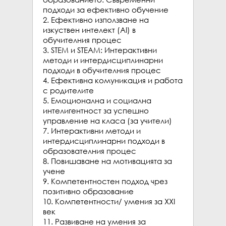
подходи за ефективно обучение

2. Ефективно използване на 
изкуствен интелект (AI) в 
обучителния процес

3. STEM и STEAM: Интерактивни 
методи и интердисциплинарни 
подходи в обучителния процес

4. Ефективна комуникация и работа 
с родителите

5. Eмоционална и социална 
интелигентност за успешно 
управление на класа (за учители)

7. Интерактивни методи и 
интердисциплинарни подходи в 
образователния процес

8. Повишаване на мотивацията за 
учене

9. Компетентностен подход чрез 
позитивно образование

10. Компетентности/ умения за XXI 
век

11. Развиване на умения за 